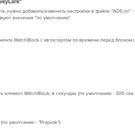
SkyLark"
а, нужно добавить/изменить настройки в файле "ADS.ini" - 
твуют значения "по умолчанию".
ента WatchBlock с автостартом по времени перед блоком 
ь элемент WatchBlock, в секундах (по умолчанию - 300 сек.
по умолчанию - "Propusk"):