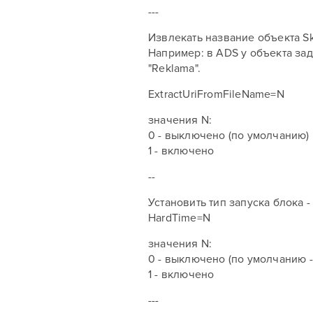
---
Извлекать название объекта Sk
Например: в ADS у объекта зада
"Reklama".
ExtractUriFromFileName=N
значения N:
0 - выключено (по умолчанию)
1 - включено
--
Установить тип запуска блока -
HardTime=N
значения N:
0 - выключено (по умолчанию -
1 - включено
---