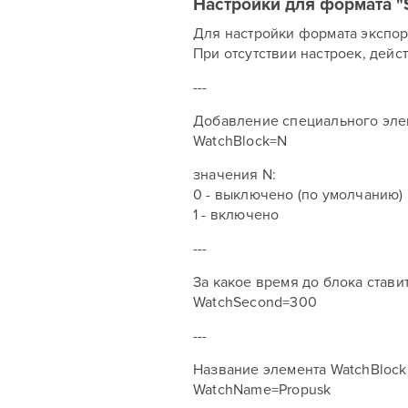
Настройки для формата "
Для настройки формата экспорт
При отсутствии настроек, дейс
---
Добавление специального элем
WatchBlock=N
значения N:
0 - выключено (по умолчанию)
1 - включено
---
За какое время до блока ставит
WatchSecond=300
---
Название элемента WatchBlock (
WatchName=Propusk