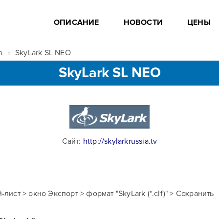
ОПИСАНИЕ
НОВОСТИ
ЦЕНЫ
а
SkyLark SL NEO
SkyLark SL NEO
Сайт:
http://skylarkrussia.tv
лист > окно Экспорт > формат "SkyLark (*.clf)" > Сохранить