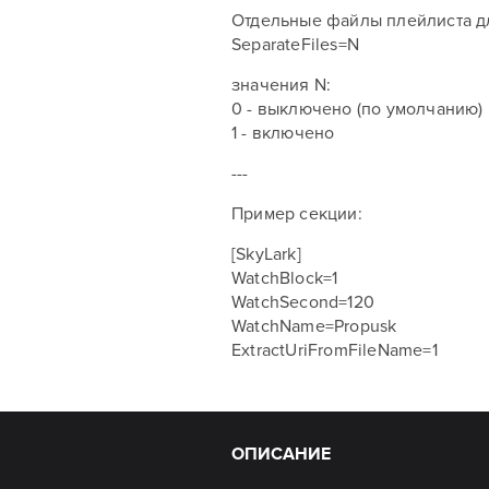
Отдельные файлы плейлиста дл
SeparateFiles=N
значения N:
0 - выключено (по умолчанию)
1 - включено
---
Пример секции:
[SkyLark]
WatchBlock=1
WatchSecond=120
WatchName=Propusk
ExtractUriFromFileName=1
ОПИСАНИЕ