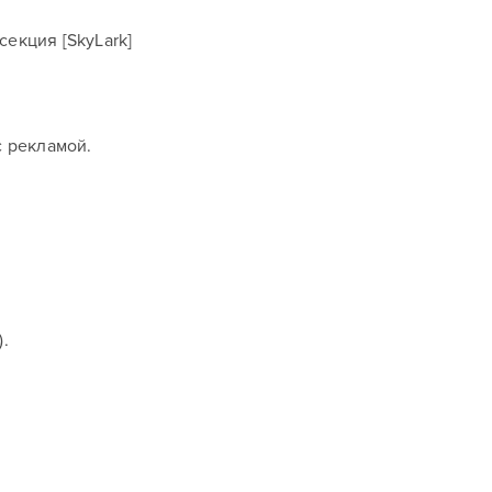
секция [SkyLark]
с рекламой.
).