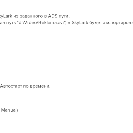
yLark из заданного в ADS пути.
н путь "d:\Video\Reklama.avi", в SkyLark будет экспортиро
 Автостарт по времени.
 Manual)